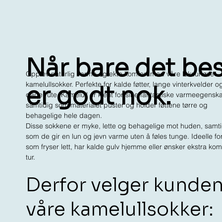
Når bare det be
Opplev naturlig varme og ekte komfort med våre luksuriøse
kamelullsokker. Perfekte for kalde føtter, lange vinterkvelder o
er godt nok.
dager ute. Kamelull er kjent for sine fantastiske varmeegensk
samtidig som materialet puster og holder føttene tørre og
behagelige hele dagen.
Disse sokkene er myke, lette og behagelige mot huden, samti
som de gir en lun og jevn varme uten å føles tunge. Ideelle f
som fryser lett, har kalde gulv hjemme eller ønsker ekstra kom
tur.
Derfor velger kunde
våre kamelullsokker: