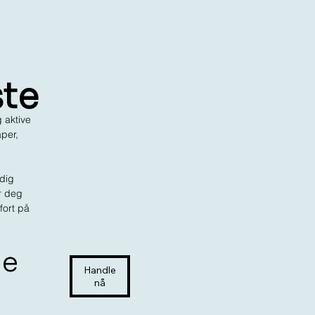
ste
g aktive
aper,
dig
or deg
fort på
ne
Handle
nå