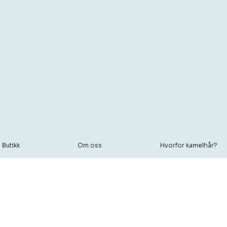
Butikk
Om oss
Hvorfor kamelhår?
Naturlig komfo
detalj